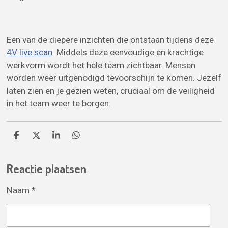
Een van de diepere inzichten die ontstaan tijdens deze
4V live scan
. Middels deze eenvoudige en krachtige
werkvorm wordt het hele team zichtbaar. Mensen
worden weer uitgenodigd tevoorschijn te komen. Jezelf
laten zien en je gezien weten, cruciaal om de veiligheid
in het team weer te borgen.
D
D
S
D
e
e
h
e
l
e
a
l
Reactie plaatsen
e
l
r
e
n
e
n
Naam *