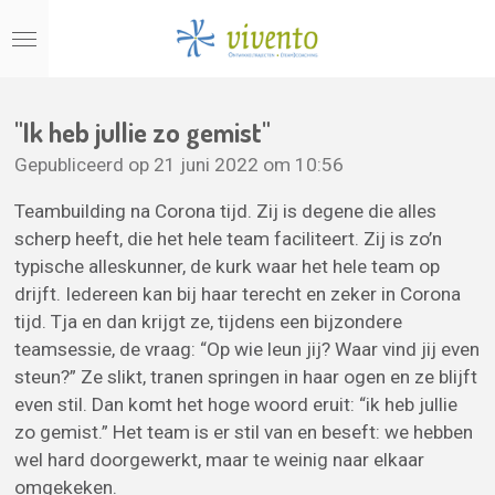
Ga
direct
naar
de
"Ik heb jullie zo gemist"
hoofdinhoud
Gepubliceerd op 21 juni 2022 om 10:56
Teambuilding na Corona tijd. Zij is degene die alles
scherp heeft, die het hele team faciliteert. Zij is zo’n
typische alleskunner, de kurk waar het hele team op
drijft. Iedereen kan bij haar terecht en zeker in Corona
tijd. Tja en dan krijgt ze, tijdens een bijzondere
teamsessie, de vraag: “Op wie leun jij? Waar vind jij even
steun?” Ze slikt, tranen springen in haar ogen en ze blijft
even stil. Dan komt het hoge woord eruit: “ik heb jullie
zo gemist.” Het team is er stil van en beseft: we hebben
wel hard doorgewerkt, maar te weinig naar elkaar
omgekeken.