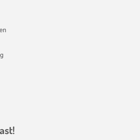
 en
ng
ast!