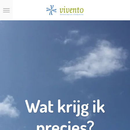
Ga
direct
naar
de
hoofdinhoud
Wat krijg ik
precies?